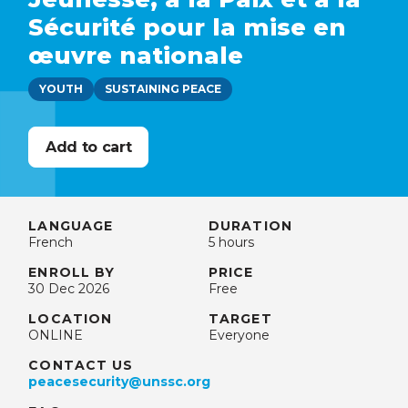
Sécurité pour la mise en
œuvre nationale
YOUTH
SUSTAINING PEACE
LANGUAGE
DURATION
French
5 hours
ENROLL BY
PRICE
30 Dec 2026
Free
LOCATION
TARGET
ONLINE
Everyone
CONTACT US
peacesecurity@unssc.org