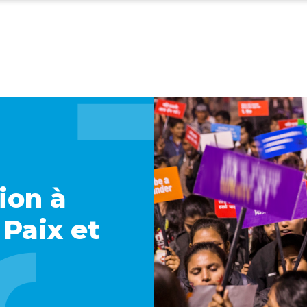
ion à
 Paix et