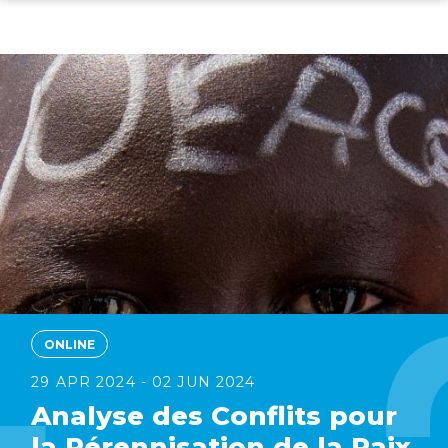
Skip
to
main
content
ONLINE
29 APR 2024 - 02 JUN 2024
Analyse des Conflits pour
la Pérennisation de la Paix