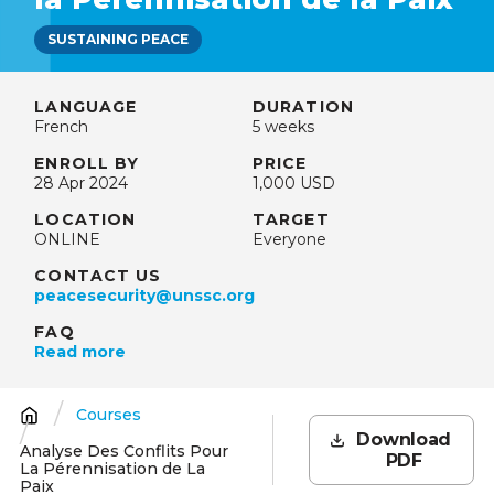
SUSTAINING PEACE
LANGUAGE
DURATION
French
5 weeks
ENROLL BY
PRICE
28 Apr 2024
1,000 USD
LOCATION
TARGET
ONLINE
Everyone
CONTACT US
peacesecurity@unssc.org
FAQ
Read more
Courses
Breadcrumb
Download
Analyse Des Conflits Pour
PDF
La Pérennisation de La
Paix