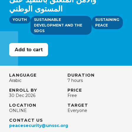
المستوى الوطني
YOUTH
SUSTAINABLE
SUSTAINING
DEVELOPMENT AND THE
PEACE
SDGS
LANGUAGE
DURATION
Arabic
7 hours
ENROLL BY
PRICE
30 Dec 2026
Free
LOCATION
TARGET
ONLINE
Everyone
CONTACT US
peacesecurity@unssc.org